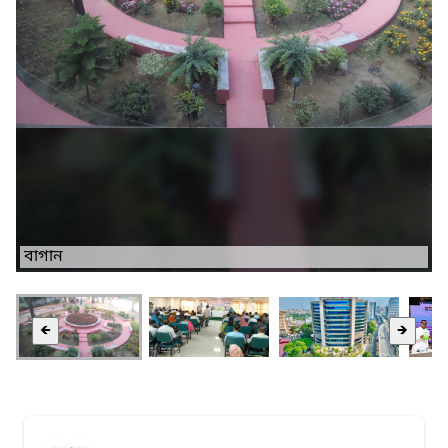
বাগান
🡸
🡺