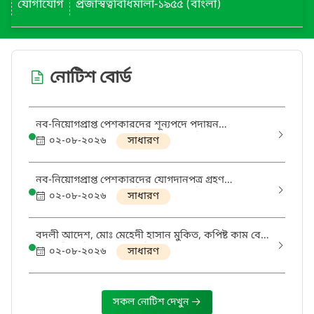
যোগাযোগ
প্রজাস্বত্ববিধিমালা-১৯৫৫ (বাংলা)
নোটিশ বোর্ড
নব-নিয়োগপ্রাপ্ত পেশকারদের শূন্যপদে পদায়ন
002.19.015.20-412 তারিখ 02.08.26 খ্রি.pdf
০২-০৮-২০২৬
সাধারণ
নব-নিয়োগপ্রাপ্ত পেশকারদের যোগদানপত্র গ্রহণ
002.18.102.24-411 তারিখ 02.08.26 খ্রি
০২-০৮-২০২৬
সাধারণ
বদলী আদেশ, মোঃ মেহেদী হাসান মুকিত, কপিষ্ট কাম বেঞ্চ
সহকারী তারিখ 28.07.26 খ্রি
০২-০৮-২০২৬
সাধারণ
সকল নোটিশ দেখুন