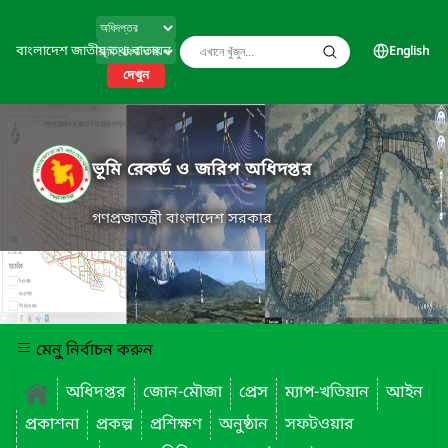
বাংলাদেশ জাতীয় তথ্য বাতায়ন
English
দেখুন
ভূমি রেকর্ড ও জরিপ অধিদপ্তর
গণপ্রজাতন্ত্রী বাংলাদেশ সরকার
মেনু নির্বাচন করুন
অধিদপ্তর
জোন-মৌজা
প্রেস
ম্যাপ-খতিয়ান
আইন
প্রকাশনা
প্রকল্প
প্রশিক্ষণ
অনুষ্ঠান
সফটওয়ার